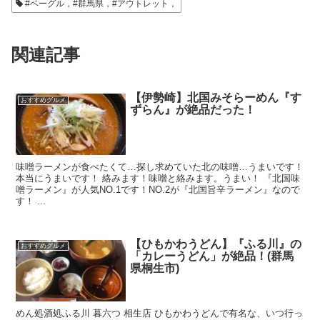
#ベーグル，#群馬県，#アウトレット，
関連記事
【伊勢崎】北国みそらーめん『す
おすすめグルメ
ずらん』が絶品だった！
味噌ラーメンが食べたくて…探し求めていた北の味噌…うまいです！
本当にうまいです！ 絡みます！味噌と絡みます。うまい！ 『北国味
噌ラーメン』が人気NO.1です！NO.2が『北国旨辛ラーメン』なので
す！ ...
【ひもかわうどん】『ふる川』の
おすすめグルメ
「カレーうどん」が絶品！(群馬
県桐生市)
めん処酒処ふる川 暮六つ 相生店 ひもかわうどんで有名な、いつ行っ