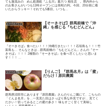
ても激混みの めん処酒処『ふる川』暮六つ 相生店 。県内外から
のお客さんがいつも11時オープンには長蛇の列。今回、20分前に着
いたからラッキー！それでも5番目。いつも...
【そーきそば】群馬前橋で「沖
おすすめグルメ
縄」を感じる『ちむどんどん』
『そーきそば』食べたい！！！沖縄行きたい！！！石垣島も！！！竹
富島も… そんなときは…群馬前橋の「ちむどんどん」さんの『そー
きそば』！！！ 2種類の『そーきそば』を食べ尽くしたいと思いま
す！！！ ...
【りんご】『群馬名月』は「蜜」
おすすめグルメ
だらけ！原田農園
群馬県沼田市にあります『原田農園』さんのりんご園にて、こちらの
「ぐんま名月」を…一見見た目はさっぱり系な外見ですが… 見てく
ださい！切ってみるとこの蜜の多さ！ 味もすごく甘くて美味し
い！！！ 原田農園さん...