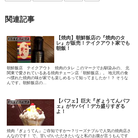
関連記事
【焼肉】朝鮮飯店の『焼肉のタ
おすすめグルメ
レ』が販売！テイクアウト家でも
朝飯！
朝鮮飯店 テイクアウト 焼肉のタレ このマークでお馴染みの、 北
関東で愛されているある焼肉チェーン店「朝鮮飯店」。 地元民の食
べ慣れた焼肉の味が家でも楽しめるって知ってましたか！？ そうな
んです。朝鮮飯店の...
【パフェ】巨大『ぎょうてんパフ
おすすめグルメ
ェ』がヤバイ！デカ盛りすぎる
よ！
焼肉『ぎょうてん』ご存知ですか〜？リーズナブルで人気の焼肉店さ
んなのです！ で、甘いのいただきたいなと私のお腹が言うもんです