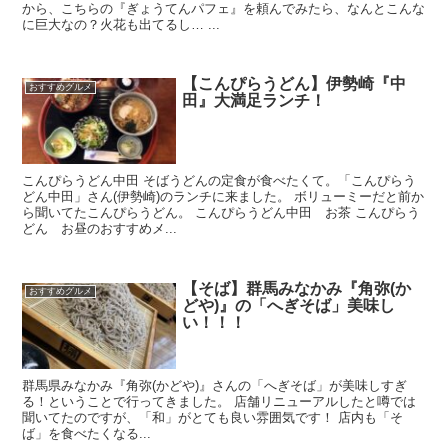
から、こちらの『ぎょうてんパフェ』を頼んでみたら、なんとこんな
に巨大なの？火花も出てるし… ...
【こんぴらうどん】伊勢崎『中
おすすめグルメ
田』大満足ランチ！
こんぴらうどん中田 そばうどんの定食が食べたくて。「こんぴらう
どん中田」さん(伊勢崎)のランチに来ました。 ボリューミーだと前か
ら聞いてたこんぴらうどん。 こんぴらうどん中田 お茶 こんぴらう
どん お昼のおすすめメ...
【そば】群馬みなかみ『角弥(か
おすすめグルメ
どや)』の「へぎそば」美味し
い！！！
群馬県みなかみ『角弥(かどや)』さんの「へぎそば」が美味しすぎ
る！ということで行ってきました。 店舗リニューアルしたと噂では
聞いてたのですが、「和」がとても良い雰囲気です！ 店内も「そ
ば」を食べたくなる...