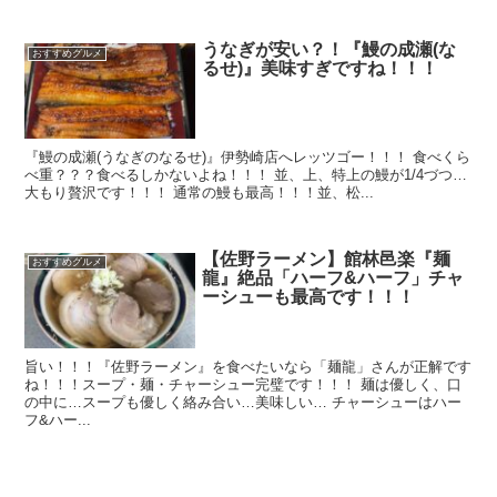
うなぎが安い？！『鰻の成瀬(な
おすすめグルメ
るせ)』美味すぎですね！！！
『鰻の成瀬(うなぎのなるせ)』伊勢崎店へレッツゴー！！！ 食べくら
べ重？？？食べるしかないよね！！！ 並、上、特上の鰻が1/4づつ…
大もり贅沢です！！！ 通常の鰻も最高！！！並、松...
【佐野ラーメン】館林邑楽『麺
おすすめグルメ
龍』絶品「ハーフ&ハーフ」チャ
ーシューも最高です！！！
旨い！！！『佐野ラーメン』を食べたいなら「麺龍」さんが正解です
ね！！！スープ・麺・チャーシュー完璧です！！！ 麺は優しく、口
の中に…スープも優しく絡み合い…美味しい… チャーシューはハー
フ&ハー...