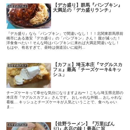
【デカ盛り】群馬『パンプキン』
おすすめグルメ
大満足の「デカ盛りランチ」
『デカ盛り』なら「パンプキン」で間違いなし！！！北関東群馬県前
橋市にある激安『デカ盛り』の「パンプキン」さん！ 腹が減った！
洋食食べたい！そんな時はパンプキンに来れば大満足間違いなし！
もはや、有名すぎて、昼時は側道沿いに縦列...
【カフェ】埼玉本庄『マグルスカ
おすすめグルメ
フェ』最高「チーズケーキ&キッ
シュ」
チーズケーキって幸せな気分になりますよね〜！こちら埼玉県北部の
本庄市『マグルスカフェ』さんです。 おしゃれな外観… おしゃれな
看板… キッシュとチーズケーキが人気ということで、食べちゃい
ま...
【佐野ラーメン】『万里(ばん
おすすめグルメ
り)』名店の味！最高に旨