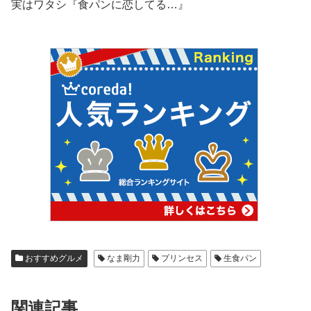
実はワタシ『食パンに恋してる…』
おすすめグルメ
なま剛力
プリンセス
生食パン
関連記事