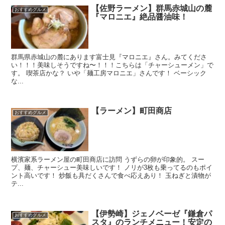
【佐野ラーメン】群馬赤城山の麓
おすすめグルメ
『マロニエ』絶品醤油味！
群馬県赤城山の麓にあります富士見『マロニエ』さん。みてくださ
い！！！美味しそうですね〜！！！こちらは「チャーシューメン」で
す。 喫茶店かな？ いや「麺工房マロニエ」さんです！ ベーシック
な...
【ラーメン】町田商店
おすすめグルメ
横濱家系ラーメン屋の町田商店に訪問 うずらの卵が印象的。 スー
プ、麺、チャーシュー美味しいです！ ノリが3枚も乗ってるのもポイ
ント高いです！ 炒飯も具だくさんで食べ応えあり！ 玉ねぎと漬物が
テ...
【伊勢崎】ジェノベーゼ『鎌倉パ
おすすめグルメ
スタ』のランチメニュー！安定の