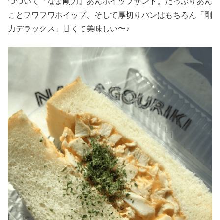
つづいて『なま剛力』あんホイップサンド。たっぷりあん
ことフワフワホイップ、そして厚切りパンはもちろん「剛
力デラックス」甘くて美味しい〜♪