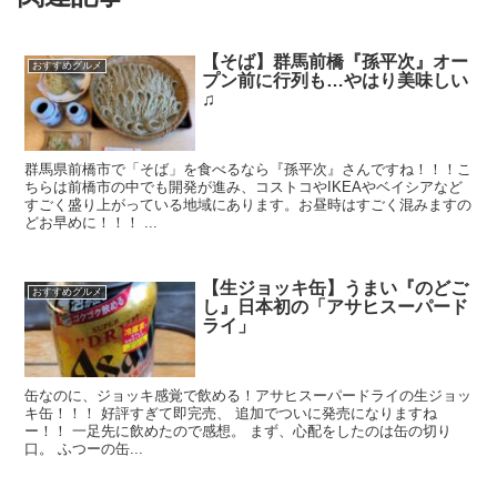
【そば】群馬前橋『孫平次』オー
おすすめグルメ
プン前に行列も…やはり美味しい
♫
群馬県前橋市で「そば」を食べるなら『孫平次』さんですね！！！こ
ちらは前橋市の中でも開発が進み、コストコやIKEAやベイシアなど
すごく盛り上がっている地域にあります。お昼時はすごく混みますの
どお早めに！！！ ...
【生ジョッキ缶】うまい『のどご
おすすめグルメ
し』日本初の「アサヒスーパード
ライ」
缶なのに、ジョッキ感覚で飲める！アサヒスーパードライの生ジョッ
キ缶！！！ 好評すぎて即完売、 追加でついに発売になりますね
ー！！ 一足先に飲めたので感想。 まず、心配をしたのは缶の切り
口。 ふつーの缶...