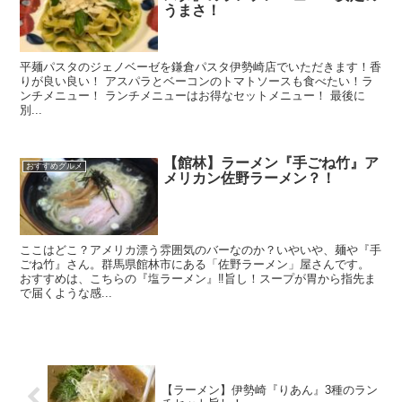
うまさ！
平麺パスタのジェノベーゼを鎌倉パスタ伊勢崎店でいただきます！香
りが良い良い！ アスパラとベーコンのトマトソースも食べたい！ラ
ンチメニュー！ ランチメニューはお得なセットメニュー！ 最後に
別...
【館林】ラーメン『手ごね竹』ア
おすすめグルメ
メリカン佐野ラーメン？！
ここはどこ？アメリカ漂う雰囲気のバーなのか？いやいや、麺や『手
ごね竹』さん。群馬県館林市にある「佐野ラーメン」屋さんです。
おすすめは、こちらの『塩ラーメン』‼︎旨し！スープが胃から指先ま
で届くような感...
【ラーメン】伊勢崎『りあん』3種のラン