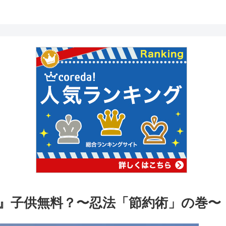
』子供無料？〜忍法「節約術」の巻〜