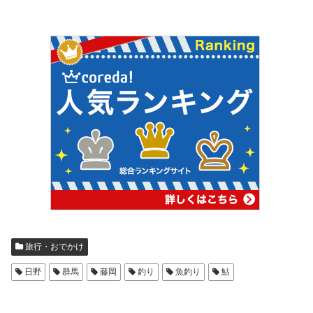
旅行・おでかけ
日野
群馬
藤岡
釣り
魚釣り
鮎