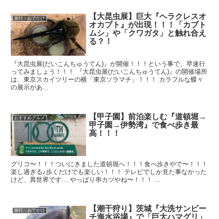
【大昆虫展】巨大『ヘラクレスオ
旅行・おでかけ
オカブト』が出現！！！「カブト
ムシ」や「クワガタ」と触れ合え
る？！
『大昆虫展(だいこんちゅうてん)』が開催！！！という事で、早速行
ってみましょう！！！ 『大昆虫展(だいこんちゅうてん)』の開催場所
は、東京スカイツリーの横「東京ソラマチ」！！！ カラフルな蝶々
の展示があ...
【甲子園】前泊楽しむ『道頓堀→
おすすめグルメ
甲子園→伊勢湾』で食べ歩き最
高！！！
グリコ〜！！！ついにきました道頓堀へ！！！食べ歩きやで〜！！！
楽し過ぎる♪歩くだけでも楽しい！！！ テレビでしか見た事なかった
けど、異世界です… やっぱり串カツやね〜！！！ ...
【潮干狩り】茨城『大洗サンビー
旅行・おでかけ
チ海水浴場』で「巨大ハマグリ」