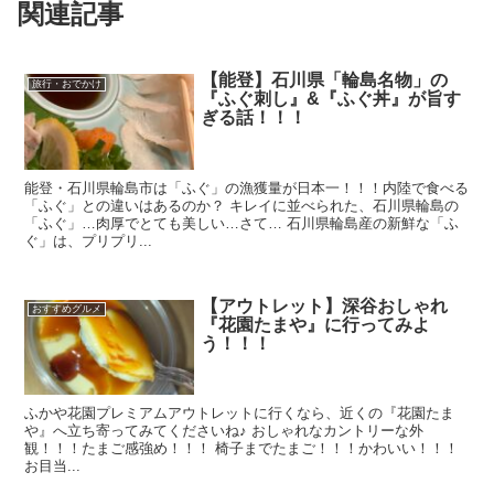
関連記事
【能登】石川県「輪島名物」の
旅行・おでかけ
『ふぐ刺し』&『ふぐ丼』が旨す
ぎる話！！！
能登・石川県輪島市は「ふぐ」の漁獲量が日本一！！！内陸で食べる
「ふぐ」との違いはあるのか？ キレイに並べられた、石川県輪島の
「ふぐ」…肉厚でとても美しい…さて… 石川県輪島産の新鮮な「ふ
ぐ」は、プリプリ...
【アウトレット】深谷おしゃれ
おすすめグルメ
『花園たまや』に行ってみよ
う！！！
ふかや花園プレミアムアウトレットに行くなら、近くの『花園たま
や』へ立ち寄ってみてくださいね♪ おしゃれなカントリーな外
観！！！たまご感強め！！！ 椅子までたまご！！！かわいい！！！
お目当...