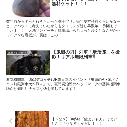
無料ゲット！！！
数年前からずっと行きたかった潮干狩り。毎年夏本番前くらいかなー
と、アバウトに考えていながらもタイミング逃し早数年… 到着しま
した！！！「大洗サンビーチ」駐車場からちょっと歩くとなんだかハ
ワイアンな看板が。実は…この「...
【鬼滅の刃】列車「炭治郎」を撮
旅行・おでかけ
影！リアル無限列車⁈
蒸気機関車 D51(デゴイチ) JR東日本のイベント『鬼滅の刃×SLぐん
ま～無限列車大作戦～』で、竈門炭治郎のヘッドマークの蒸気機関車
D51を撮影！ ナイスな煙を出しています！
【うなぎ】伊勢崎『鰻まいもん』うまい
もん！「うなぎ」が旨い！！！