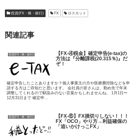
投資(FX・株・銀行)
FX
ロスカット
関連記事
【FX-④税金】確定申告(e-tax)の
投資(FX・株・銀行)
方法は『分離課税(20.315％)』だ
ぞ！
確定申告したことありますか？個人事業主の方や医療費控除などを申
請する方はご存知だと思います。 会社員の皆さんは、勤め先で年末
調整してくれるので馴染みのない言葉かもしれませんね。 1月1日〜
12月31日まで 確定申...
【FX-⑥】FX損切りしない！！！
投資(FX・株・銀行)
FX「OCO」やり方→利益確保の
「追いかけっこFX」