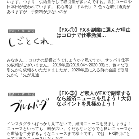
います。つまり、供給量そして取引量が多いんですね。次にユーロや
日本円が使われています。 初心者は「ドル円」？ 色々な取引通貨が
ありますが、手数料が少ないのが...
【FX-①】FXを副業に選んだ理由
投資(FX・株・銀行)
はコロナで仕事激減…
みなさん… コロナの影響どうでしょうか？私ですか…サッパリ仕事
の依頼がございません。 2019年度(2019.04〜2020.03)は、色々な取
引先から依頼をいただきましたが、2020年度に入る前の会議で取引
先から「先が見通...
【FX-③】ど素人がFXで副業する
投資(FX・株・銀行)
なら経済ニュースを見よう！大切
なポイントを見極めよう！
インスタグラムばっかり見てないで、経済ニュースを見ましょうよ！
ニュースといっても、幅が広い。くだらないどうでも良いニュースか
ら世論を二分するようなニュースまで様々です。 では、FX取引にと
って大事なニュースはなんなの...