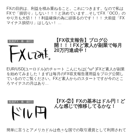
FXの目的は、利益を積み重ねること。これにつきます。なので私は
FXで「損切り」しない！！！と決めています…そしてFX「OCO」の
やり方も大切！！！利益確保の為に頑張るのです！！！ 大前提「FX
マイナス損切り」はしない！ ...
【FX収支報告】ブログ公
投資(FX・株・銀行)
開！！！FXど素人が副業で毎月
20万円達成中！
EUR/USD(ユーロドル)のチャート こんにちは( ^ω^ )FXど素人が副業
を始めてみました！まずは毎月のFX収支報告運用益をブログ公開し
ているのでご覧ください。FXど素人からのスタートですが今のとこ
ろマイナスの月はあり...
【FX-②】FXの基本はドル円！ど
投資(FX・株・銀行)
んな感じで推移してるかな！
簡単に言うとアメリカドルは色々な国での取引通貨として利用されて