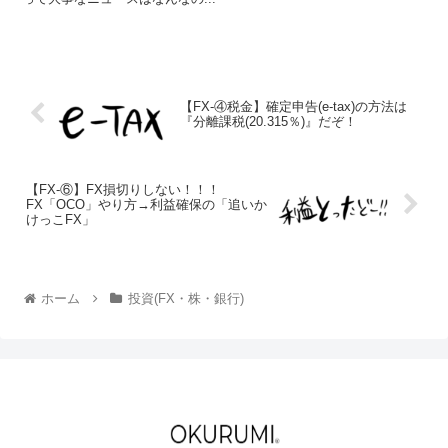
【FX-④税金】確定申告(e-tax)の方法は
『分離課税(20.315％)』だぞ！
【FX-⑥】FX損切りしない！！！
FX「OCO」やり方→利益確保の「追いか
けっこFX」
ホーム
投資(FX・株・銀行)