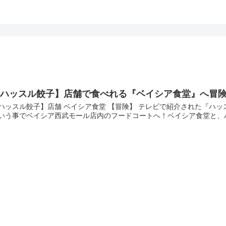
【ハッスル餃子】店舗で食べれる『ベイシア食堂』へ冒
ハッスル餃子】店舗 ベイシア食堂 【冒険】 テレビで紹介された『ハ
いう事でベイシア西武モール店内のフードコートへ！ベイシア食堂と、ハ