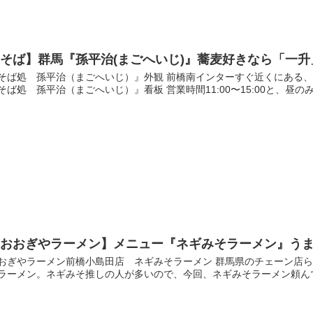
そば】群馬『孫平治(まごへいじ)』蕎麦好きなら「一
そば処 孫平治（まごへいじ）』外観 前橋南インターすぐ近くにある
そば処 孫平治（まごへいじ）』看板 営業時間11:00〜15:00と、昼の
おおぎやラーメン】メニュー『ネギみそラーメン』うま
おぎやラーメン前橋小島田店 ネギみそラーメン 群馬県のチェーン店
ラーメン。ネギみそ推しの人が多いので、今回、ネギみそラーメン頼んでみ