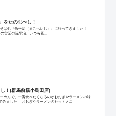
升」をたのむべし！
、そば処『孫平治（まごへいじ）』に行ってきました！
みの営業の孫平治。いつも昼...
し！(群馬前橋小島田店)
らーめんで、一番食べたくなるのがおおぎやラーメンの味
ました！ おおぎやラーメンのセットメニ...