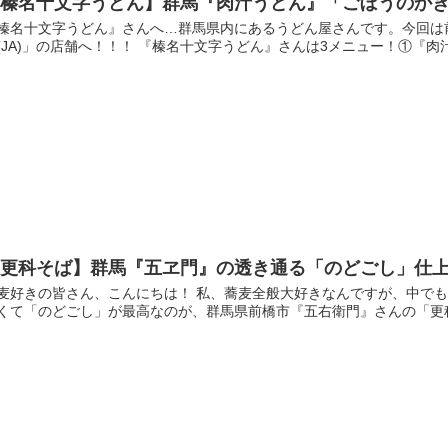
【榛名十文字うどん】群馬『肉汁うどん』「ごぼうのか
榛名十文字うどん』さんへ…群馬県内にあるうどん屋さんです。今回は
(JA)」の店舗へ！！！ 『榛名十文字うどん』さんは3メニュー！①『肉汁
【更科そば】群馬『五ヱ門』の透き通る「のどごし」仕
麦好きの皆さん、こんにちは！ 私、蕎麦全般大好きなんですが、中でも
くて「のどごし」が最高なのが、群馬県前橋市『五右衛門』さんの「更科そ