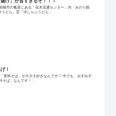
き揚げ」が旨すぎるぞ！！！
前橋市の亀里にある「花木流通センター」内「みのり館
うどん』②『冷しゃぶうどん...
上げ！
「更科そば」が大大大好きなんです♡ 中でも、みずみず
ば」なんです！ ...