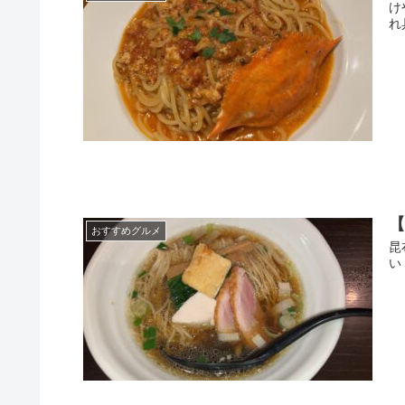
け
れ
【
おすすめグルメ
昆
い