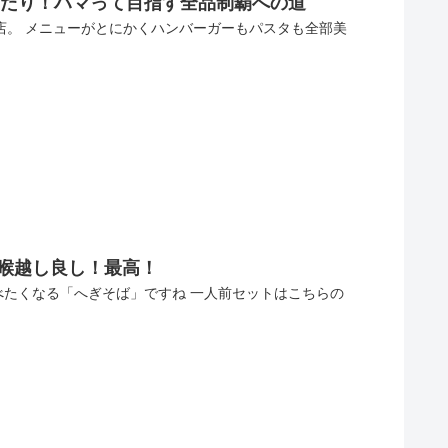
当たり！ハマって目指す全品制覇への道
来店。 メニューがとにかくハンバーガーもパスタも全部美
！喉越し良し！最高！
べたくなる「へぎそば」ですね 一人前セットはこちらの