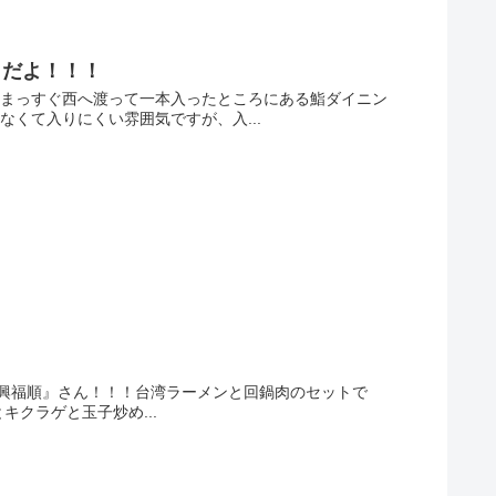
こだよ！！！
をまっすぐ西へ渡って一本入ったところにある鮨ダイニン
くて入りにくい雰囲気ですが、入...
興福順』さん！！！台湾ラーメンと回鍋肉のセットで
キクラゲと玉子炒め...