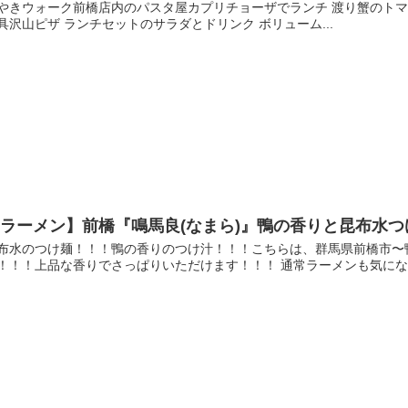
やきウォーク前橋店内のパスタ屋カプリチョーザでランチ 渡り蟹のトマ
具沢山ピザ ランチセットのサラダとドリンク ボリューム...
ラーメン】前橋『鳴馬良(なまら)』鴨の香りと昆布水
布水のつけ麺！！！鴨の香りのつけ汁！！！こちらは、群馬県前橋市〜鴨
！！！上品な香りでさっぱりいただけます！！！ 通常ラーメンも気になりま