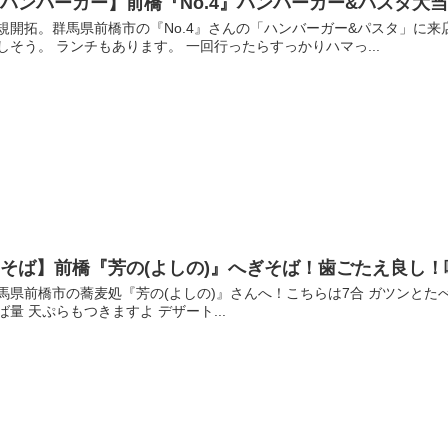
ハンバーガー】前橋『No.4』ハンバーガー&パスタ大
規開拓。群馬県前橋市の『No.4』さんの「ハンバーガー&パスタ」に
しそう。 ランチもあります。 一回行ったらすっかりハマっ...
そば】前橋『芳の(よしの)』へぎそば！歯ごたえ良し
馬県前橋市の蕎麦処『芳の(よしの)』さんへ！こちらは7合 ガツンとた
ば量 天ぷらもつきますよ デザート...