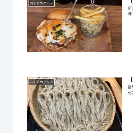
【
おすすめグルメ
新
味
【
おすすめグルメ
群
そ