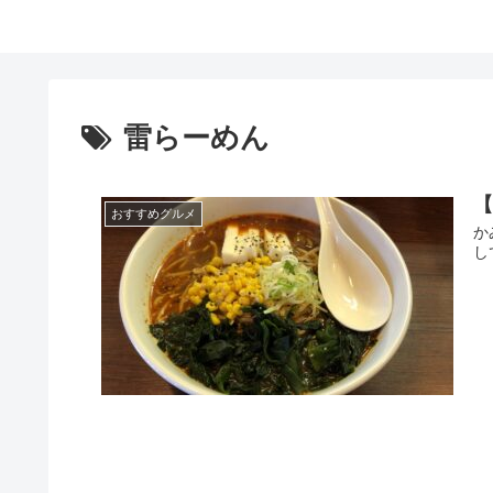
雷らーめん
おすすめグルメ
か
し